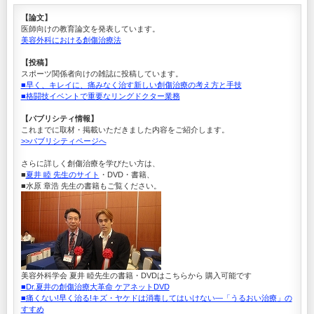
【論文】
医師向けの教育論文を発表しています。
美容外科における創傷治療法
【投稿】
スポーツ関係者向けの雑誌に投稿しています。
■早く、キレイに、痛みなく治す新しい創傷治療の考え方と手技
■格闘技イベントで重要なリングドクター業務
【パブリシティ情報】
これまでに取材・掲載いただきました内容をご紹介します。
>>パブリシティページへ
さらに詳しく創傷治療を学びたい方は、
■
夏井 睦 先生のサイト
・DVD・書籍、
■水原 章浩 先生の書籍もご覧ください。
美容外科学会 夏井 睦先生の書籍・DVDはこちらから 購入可能です
■Dr.夏井の創傷治療大革命 ケアネットDVD
■痛くない!早く治る!キズ・ヤケドは消毒してはいけない―「うるおい治療」の
すすめ