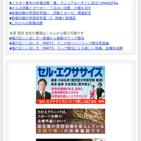
■ドクター夏井の外傷治療「裏」マニュアル―すぐに役立つHints&Tips
■さらば消毒とガーゼ―「うるおい治療」が傷を治す
■創傷治療の常識非常識―〈消毒とガーゼ〉撲滅宣言
■創傷治療の常識非常識〈2〉熱傷と創感染
■これからの創傷治療
水原 章浩 先生の書籍はこちらから購入可能です
■傷の正しい治し方―創傷から褥瘡のラップ療法
■傷の正しい治し方〈PART2〉そこが知りたいラップ療法実践編
■傷の正しい治し方〈PART3〉ラップ療法による新しい熱傷、皮膚科治療