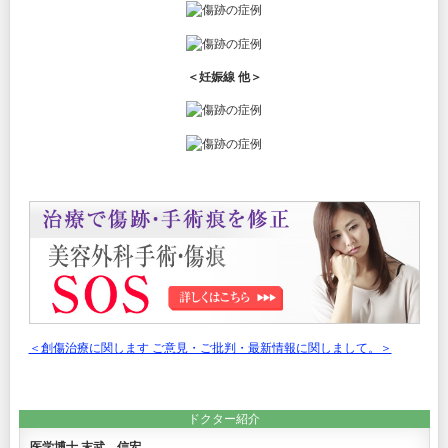
＜妊娠線 他＞
＜創傷治療に関します ご意見・ご批判・最新情報に関しまして。＞
ドクター紹介
医学博士 末武 信宏