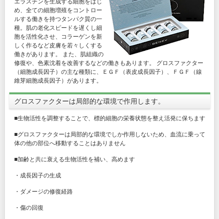
エラスチンを生成する細胞をはじ
め、全ての細胞増殖をコントロー
ルする働きを持つタンパク質の一
種。肌の老化スピードを遅くし細
胞を活性化させ、コラーゲンを新
しく作るなど皮膚を若々しくする
働きがあります。 また、肌組織の
修復や、色素沈着を改善するなどの働きもあります。 グロスファクター
（細胞成長因子）の主な種類に、ＥＧＦ（表皮成長因子）、ＦＧＦ（線
維芽細胞成長因子）があります。
グロスファクターは局部的な環境で作用します。
■生物活性を調整することで、標的細胞の栄養状態を整え活発に保ちます
■グロスファクターは局部的な環境でしか作用しないため、血流に乗って
体の他の部位へ移動することはありません
■加齢と共に衰える生物活性を補い、高めます
・成長因子の生成
・ダメージの修復経路
・傷の回復