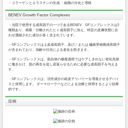
・コラーゲンとエラスチンの生成 ・細胞の分化と増殖
BENEV Growth Factor Complexes
・当院で使用する成長因子の一つであるBENEV GFコンプレックスは3
種類あり、精製・分離されたヒト成長因子に加え、特定の皮膚状態に合
わせ濃縮された成分が多く含まれています。
・GFコンプレックスは上皮成長因子、及び／または 繊維芽細胞成長因子
が含まれており、加齢や日光による老化を防ぎます。
・GFコンプレックスは、肌自体の修復過程ではケアしきれない老化兆候
に働きかけ、肌の再生を促し若返らせるために必要な成長因子を与えま
す。
・GFコンプレックスは、活性成分の経皮デリバリーを増進させるデバイ
スと併用します。 ダーマローラーなどによる治療と併用するとより効果
的です。
症例