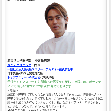
順天堂大学医学部 非常勤講師
さかえクリニック
院長
一般社団法人先端医学スポーツアカデミー副代表理事
日本美容外科学会認定専門医
トップアスリート株式会社
代表取締役
子供たちやアスリートを 間違った医療から守れ！ 当院では、ボランテ
ィアで 新しい傷のケアの普及に 努めております。
＜略歴＞
重度身体障害者で苦しんだ亡き母親と2人で生きてきました。 障害者の方々や
障害で悩む子供たち、病で苦しむ方々のためへ癒しを提供させていただける活
動を命が続く限り行っていきたいです。 微力ながらボランティアでできるこ
と。少しづつ始めていきたいと考えております。
●昭和62年 3月 国立岐阜大学医学部卒業