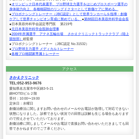
●
オリンピック日本代表選手、プロ野球主力選手をはじめプロスポーツ選手の
身体能力向上、各種格闘技のリングドクターとして創傷ケアに努める。
●
プロボクシングトレーナー（JBC認定）として世界ランカーらを指導・創傷
ケアして世界チャンピオン育成に努めている。
●
第88回日本美容外科学会会長
●日本美容外科学会認定専門医 第219号
●
元日本美容外科学会医師会理事
●
2004年所属選手 アテネ五輪出場 さかえクリニックトラッククラブ（陸上
競技部）
総監督
●プロボクシングトレーナー （JBC認定 No.31532）
●
プロ野球主力選手 メディカルトレーナー
●
各種プロ格闘家専属トレーナー
アクセス
さかえクリニック
TEL:052-953-9676
愛知県名古屋市中区錦3-5-21
錦HOTEIビル２階
受付：10:00〜19:00
定休日：水曜日
創傷治療法に関しますお問い合わせのメールやお電話が急増して対応できない
状態になりました。診察できない状況での回答は誤解も生じる場合もあります
ので控えさせていただいております。
創傷治療に関しましてメールやお電話で直接お問い合わせいただきましても回
答できかねますのでご了承ください。